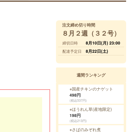
注文締め切り時間
８月２週（３２号）
8月10日(月) 23:00
締切日時
8月22日(土)
配達予定日
週間ランキング
※国産チキンのナゲット
498
円
(税込537円)
※ほうれん草(産地限定)
198
円
(税込213円)
※さばのみぞれ煮