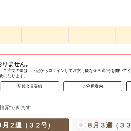
おりません。
。ご注文の際は、下記からログインして注文可能な企画週/号を開いて
要になります。
新規会員登録
ご利用案内
８月２週（３２号）
８月３週（３